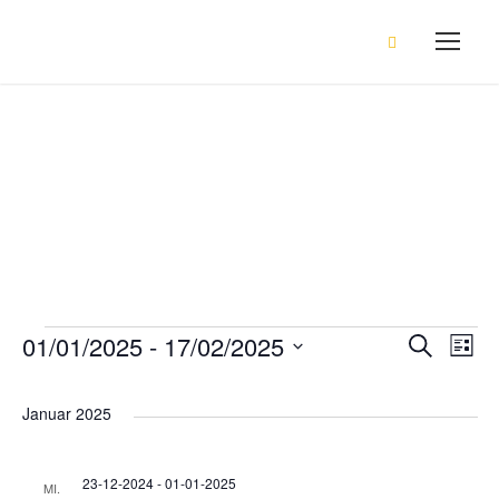
Events
V
01/01/2025
 - 
17/02/2025
V
V
S
L
u
i
D
c
e
s
h
e
e
a
Januar 2025
t
e
e
r
t
r
u
23-12-2024
-
01-01-2025
a
MI.
m