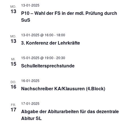
n
13-01-2025
MO.
u
13
n
P10 – Wahl der FS in der mdl. Prüfung durch
s
SuS
n
g
i
13-01-2025 @ 16:00
-
18:00
MO.
13
c
3. Konferenz der Lehrkräfte
e
g
h
15-01-2025 @ 19:00
-
20:30
MI.
n
e
15
t
Schulleitersprechstunde
S
e
n
16-01-2025
DO.
16
Nachschreiber KA/Klausuren (4.Block)
n
u
-
17-01-2025
FR.
17
c
Abgabe der Abiturarbeiten für das dezentrale
N
Abitur SL