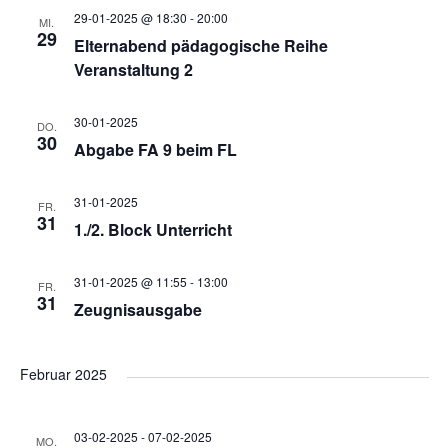
i
29-01-2025 @ 18:30
-
20:00
MI.
29
Elternabend pädagogische Reihe
c
Veranstaltung 2
h
30-01-2025
DO.
30
Abgabe FA 9 beim FL
t
31-01-2025
FR.
31
e
1./2. Block Unterricht
n
31-01-2025 @ 11:55
-
13:00
FR.
31
Zeugnisausgabe
,
Februar 2025
N
03-02-2025
-
07-02-2025
MO.