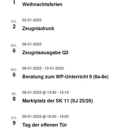
r
1
Weihnachtsferien
w
a
n
a
ä
02-01-2025
DO.
s
h
2
n
Zeugnisdruck
n
l
t
e
s
06-01-2025
MO.
a
n
6
s
Zeugnisausgabe Q3
.
t
l
06-01-2025
-
10-01-2025
t
MO.
6
t
Beratung zum WP-Unterricht 9 (8a-8e)
a
u
a
08-01-2025 @ 13:40
-
15:10
MI.
l
8
n
Marktplatz der SK 11 (SJ 25/26)
l
t
g
09-01-2025 @ 16:00
-
19:00
DO.
9
Tag der offenen Tür
t
A
u