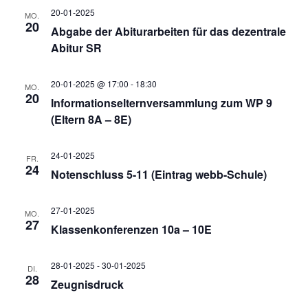
h
a
20-01-2025
MO.
20
v
Abgabe der Abiturarbeiten für das dezentrale
e
Abitur SR
i
u
20-01-2025 @ 17:00
-
18:30
g
MO.
20
Informationselternversammlung zum WP 9
n
a
(Eltern 8A – 8E)
t
d
24-01-2025
FR.
24
Notenschluss 5-11 (Eintrag webb-Schule)
i
A
o
27-01-2025
MO.
27
n
Klassenkonferenzen 10a – 10E
n
28-01-2025
-
30-01-2025
s
DI.
28
Zeugnisdruck