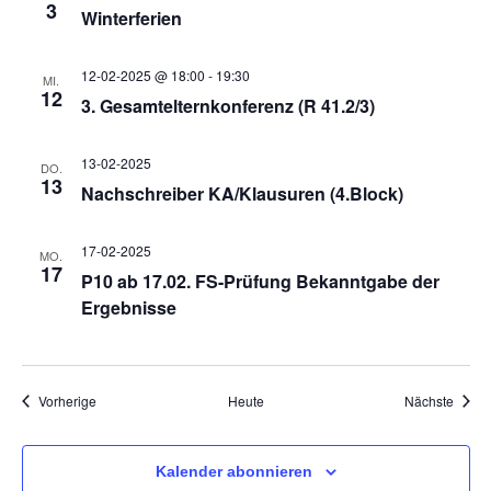
a
3
Winterferien
v
12-02-2025 @ 18:00
-
19:30
MI.
12
3. Gesamtelternkonferenz (R 41.2/3)
i
13-02-2025
DO.
13
Nachschreiber KA/Klausuren (4.Block)
g
17-02-2025
a
MO.
17
P10 ab 17.02. FS-Prüfung Bekanntgabe der
Ergebnisse
t
i
Veranstaltungen
Veran
Vorherige
Heute
Nächste
o
Kalender abonnieren