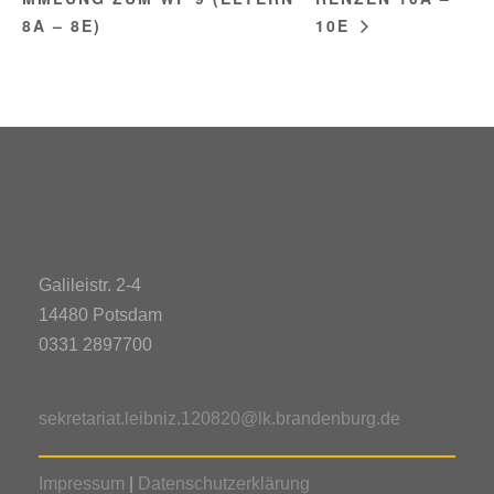
8A – 8E)
10E
Galileistr. 2-4
14480 Potsdam
0331 2897700
sekretariat.leibniz.120820@lk.brandenburg.de
Impressum
|
Datenschutzerklärung