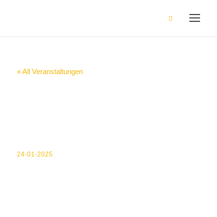
« All Veranstaltungen
Notenschluss 5-11
(Eintrag webb-
Schule)
24-01-2025