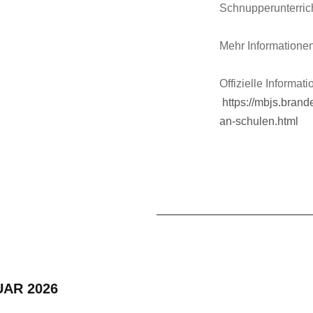
Schnupperunterrich
Mehr Informatione
Offizielle Informa
https://mbjs.bran
an-schulen.html
UAR 2026