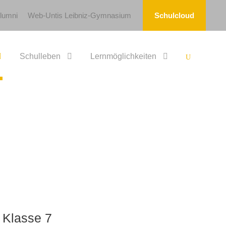
lumni
Web-Untis Leibniz-Gymnasium
Schulcloud
Schulleben
Lernmöglichkeiten
 Klasse 7