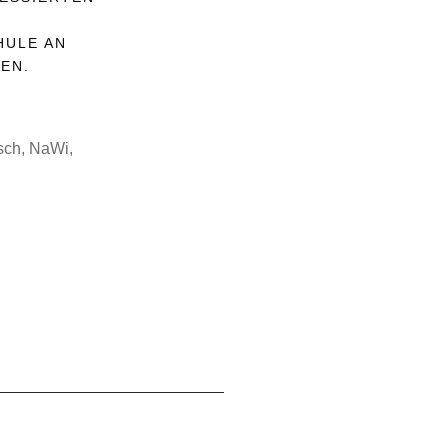
E
HULE AN
EN.
isch, NaWi,