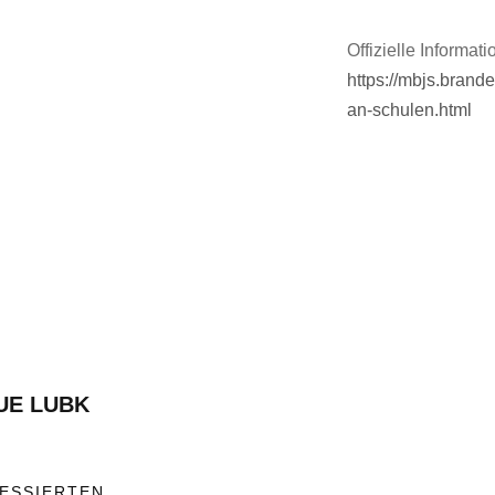
Offizielle Informa
https://mbjs.bran
an-schulen.html
UE LUBK
RESSIERTEN