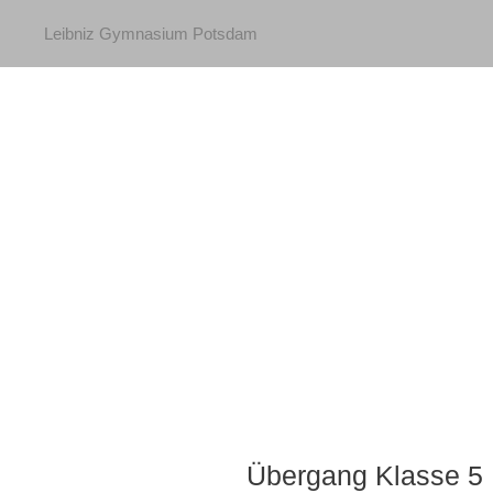
Leibniz Gymnasium Potsdam
Bewerbung Ü5 und Ü
Übergang Klasse 5