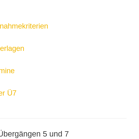
nahmekriterien
erlagen
mine
er Ü7
Übergängen 5 und 7