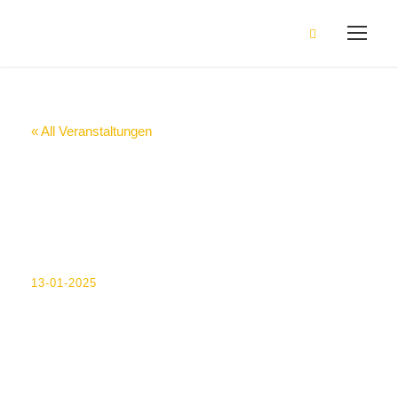
« All Veranstaltungen
P10 – Wahl der FS
in der mdl. Prüfung
durch SuS
13-01-2025