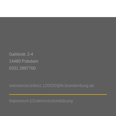
Galileistr. 2-4
14480 Potsdam
0331 2897700
sekretariat.leibniz.120820@lk.brandenburg.de
Impressum
|
Datenschutzerklärung