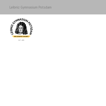
Leibniz Gymnasium Potsdam
Net-Piloten