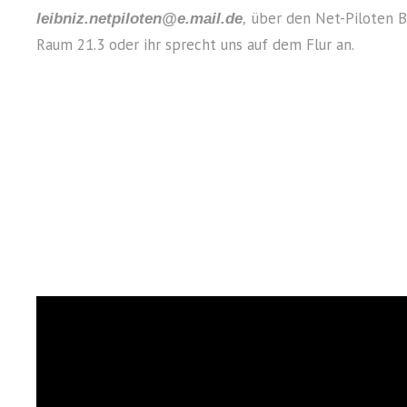
über den Net-Piloten B
leibniz.netpiloten@e.mail.de
,
Raum 21.3 oder ihr sprecht uns auf dem Flur an.