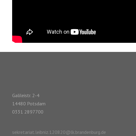
Galileistr. 2-4
14480 Potsdam
0331 2897700
sekretariat.leibniz.120820@lk.brandenburg.de