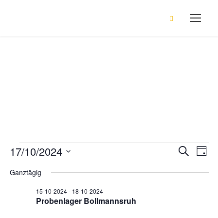
Events
V
17/10/2024
V
V
S
T
u
a
D
c
e
Ganztägig
g
h
e
e
a
e
r
15-10-2024
-
18-10-2024
t
Probenlager Bollmannsruh
r
u
a
m