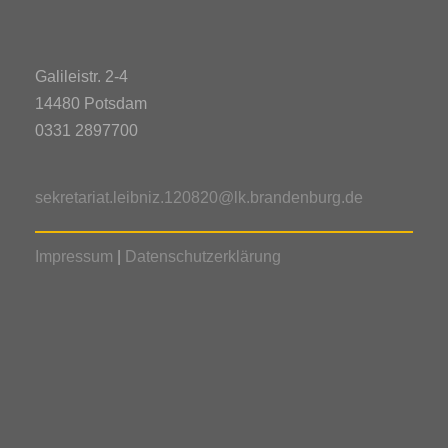
n
u
n
s
Galileistr. 2-4
n
g
i
14480 Potsdam
0331 2897700
c
e
g
h
sekretariat.leibniz.120820@lk.brandenburg.de
n
e
t
Impressum
|
Datenschutzerklärung
S
e
n
n
u
f
-
c
N
ü