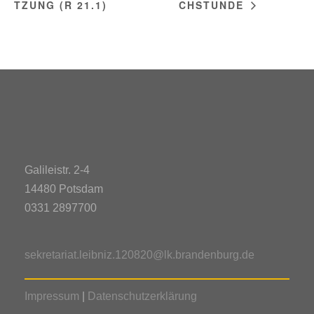
TZUNG (R 21.1)
CHSTUNDE
Galileistr. 2-4
14480 Potsdam
0331 2897700
sekretariat.leibniz.120820@lk.brandenburg.de
Impressum
|
Datenschutzerklärung