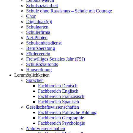
Leibniz-Merch
Schulsozialarbeit
Schule ohne Rassismus – Schule mit Courage
Chor
Digitalpak(e)t
Schulgarten
Schülerfirma
Net-Piloten
Schulsanitätsdienst
Berufsberatung
Förderverein
Freiwilliges Soziales Jahr (FSJ)
Schulsozialfonds
Hausordnung
Lernmöglichkeiten
Sprachen
Fachbereich Deutsch
Fachbereich Englisch
Fachbereich Französisch
Fachbereich Spanisch
Gesellschaftswissenschaften
Fachbereich Politische Bildung
Fachbereich Geographie
Fachbereich Psychologie
Naturwissenschaften