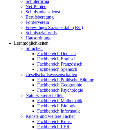
Schülerfirma
Net-Piloten
Schulsanitätsdienst
Berufsberatung
Förderverein
Freiwilliges Soziales Jahr (FSJ)
Schulsozialfonds
Hausordnung
Lernmöglichkeiten
Sprachen
Fachbereich Deutsch
Fachbereich Englisch
Fachbereich Französisch
Fachbereich Spanisch
Gesellschaftswissenschaften
Fachbereich Politische Bildung
Fachbereich Geographie
Fachbereich Psychologie
Naturwissenschaften
Fachbereich Mathematik
Fachbereich Biologie
Fachbereich Informatik
Künste und weitere Fächer
Fachbereich Kunst
Fachbereich LER