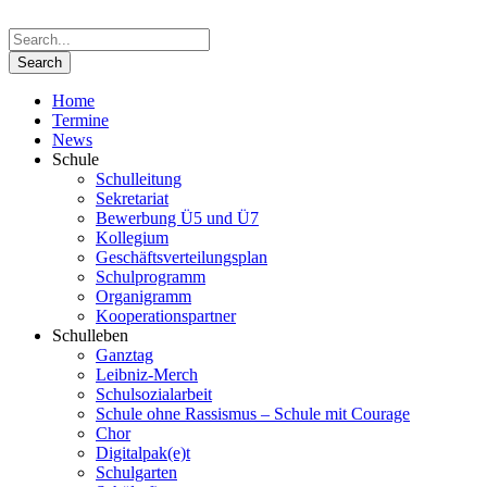
Home
Termine
News
Schule
Schulleitung
Sekretariat
Bewerbung Ü5 und Ü7
Kollegium
Geschäftsverteilungsplan
Schulprogramm
Organigramm
Kooperationspartner
Schulleben
Ganztag
Leibniz-Merch
Schulsozialarbeit
Schule ohne Rassismus – Schule mit Courage
Chor
Digitalpak(e)t
Schulgarten