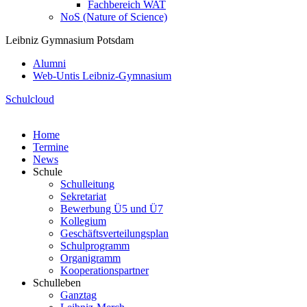
Fachbereich WAT
NoS (Nature of Science)
Leibniz Gymnasium Potsdam
Alumni
Web-Untis Leibniz-Gymnasium
Schulcloud
Home
Termine
News
Schule
Schulleitung
Sekretariat
Bewerbung Ü5 und Ü7
Kollegium
Geschäftsverteilungsplan
Schulprogramm
Organigramm
Kooperationspartner
Schulleben
Ganztag