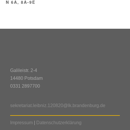
N 6A, 8A-9E
Galileistr. 2-4
14480 Potsdam
0331 2897700
sekretariat.leibniz.120820@lk.brandenburg.de
Impressum
|
Datenschutzerklärung