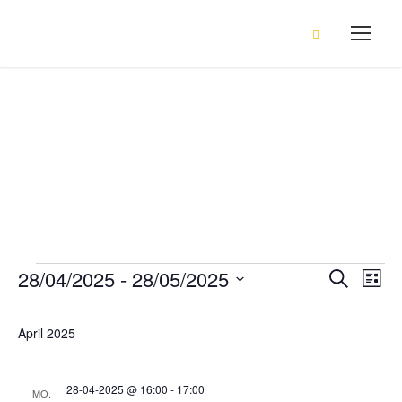
Events
V
28/04/2025
 - 
28/05/2025
V
V
S
L
u
i
D
c
e
s
h
e
e
a
April 2025
t
e
e
r
t
r
u
28-04-2025 @ 16:00
-
17:00
a
MO.
m