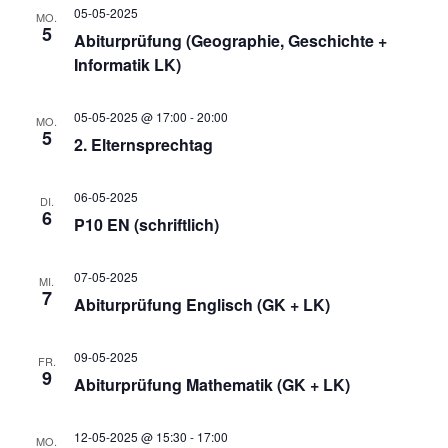
n
05-05-2025
MO.
u
5
n
Abiturprüfung (Geographie, Geschichte +
s
Informatik LK)
n
g
i
05-05-2025 @ 17:00
-
20:00
MO.
5
c
2. Elternsprechtag
e
g
h
06-05-2025
DI.
n
e
6
P10 EN (schriftlich)
t
S
e
n
07-05-2025
MI.
7
Abiturprüfung Englisch (GK + LK)
n
u
-
09-05-2025
FR.
9
c
Abiturprüfung Mathematik (GK + LK)
N
12-05-2025 @ 15:30
-
17:00
MO.