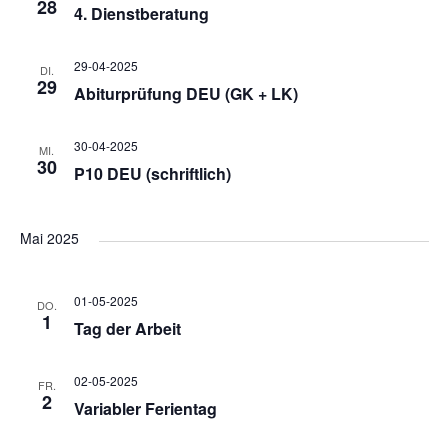
r
28
4. Dienstberatung
w
a
n
a
ä
29-04-2025
DI.
s
h
29
n
Abiturprüfung DEU (GK + LK)
n
l
t
e
s
30-04-2025
MI.
a
n
30
s
P10 DEU (schriftlich)
.
t
l
t
Mai 2025
t
a
u
a
01-05-2025
DO.
l
1
Tag der Arbeit
n
l
t
g
02-05-2025
FR.
2
Variabler Ferientag
t
A
u