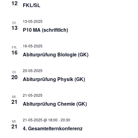
h
a
12
FKL/SL
v
e
13-05-2025
DI.
i
13
P10 MA (schriftlich)
u
g
16-05-2025
FR.
n
a
16
Abiturprüfung Biologie (GK)
t
d
20-05-2025
DI.
20
i
Abiturprüfung Physik (GK)
A
o
21-05-2025
MI.
21
n
Abiturprüfung Chemie (GK)
n
s
21-05-2025 @ 18:00
-
20:30
MI.
21
4. Gesamtelternkonferenz