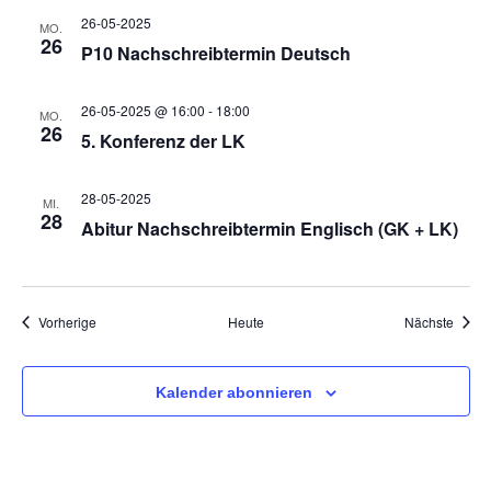
a
26-05-2025
MO.
26
P10 Nachschreibtermin Deutsch
v
26-05-2025 @ 16:00
-
18:00
MO.
26
i
5. Konferenz der LK
g
28-05-2025
MI.
28
Abitur Nachschreibtermin Englisch (GK + LK)
a
t
Veranstaltungen
Veran
Vorherige
Heute
Nächste
i
Kalender abonnieren
o