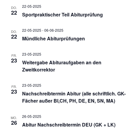
i
22-05-2025
DO.
22
Sportpraktischer Teil Abiturprüfung
c
22-05-2025
-
06-06-2025
DO.
h
22
Mündliche Abiturprüfungen
t
23-05-2025
FR.
23
Weitergabe Abituraufgaben an den
e
Zweitkorrektor
n
23-05-2025
FR.
23
Nachschreibtermin Abitur (alle schriftlich. GK-
Fächer außer BI,CH, PH, DE, EN, SN, MA)
,
26-05-2025
MO.
N
26
Abitur Nachschreibtermin DEU (GK + LK)