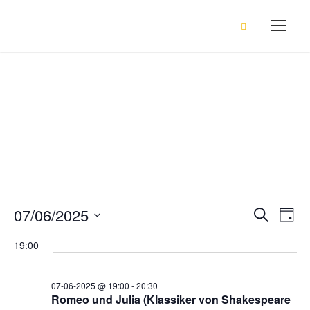
Events
V
07/06/2025
V
V
S
T
u
a
D
c
e
19:00
g
h
e
e
a
e
r
t
07-06-2025 @ 19:00
-
20:30
r
u
Romeo und Julia (Klassiker von Shakespeare
a
m