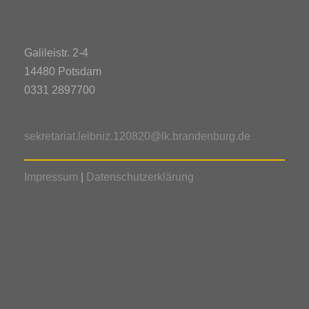
n
u
n
s
Galileistr. 2-4
n
g
i
14480 Potsdam
0331 2897700
c
e
g
h
sekretariat.leibniz.120820@lk.brandenburg.de
n
e
t
Impressum
|
Datenschutzerklärung
S
e
n
n
u
f
-
c
N
ü