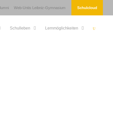
lumni
Web-Untis Leibniz-Gymnasium
Schulcloud
Schulleben
Lernmöglichkeiten