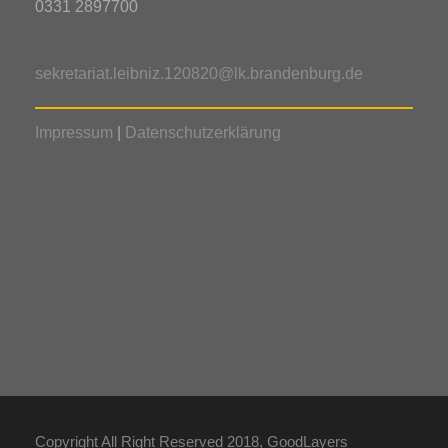
0331 2897700
sekretariat.leibniz.120820@lk.brandenburg.de
Impressum
|
Datenschutzerklärung
Copyright All Right Reserved 2018, GoodLayers