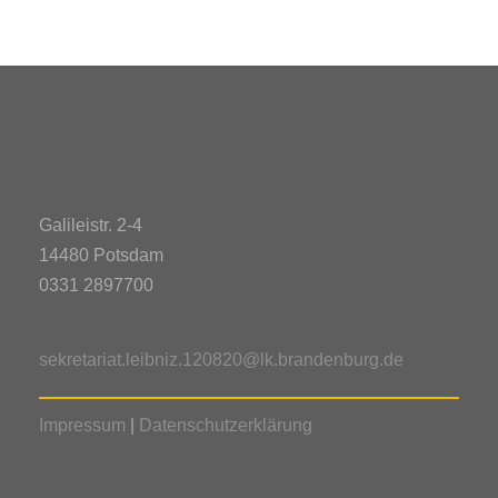
Galileistr. 2-4
14480 Potsdam
0331 2897700
sekretariat.leibniz.120820@lk.brandenburg.de
Impressum
|
Datenschutzerklärung