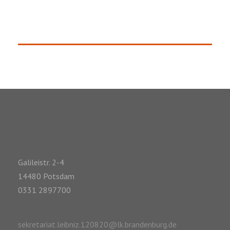
Galileistr. 2-4
14480 Potsdam
0331 2897700
sekretariat.leibniz.120820@lk.brandenburg.de