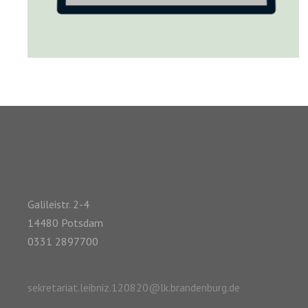
Galileistr. 2-4
14480 Potsdam
0331 2897700
sekretariat.leibniz.120820@lk.brandenburg.de