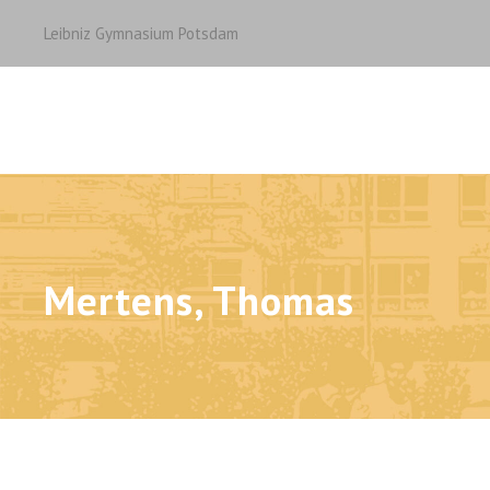
Leibniz Gymnasium Potsdam
Mertens, Thomas