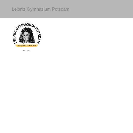
Leibniz Gymnasium Potsdam
Erning, Eva