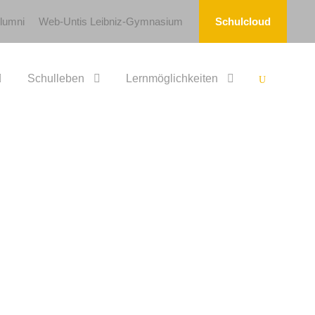
lumni
Web-Untis Leibniz-Gymnasium
Schulcloud
Schulleben
Lernmöglichkeiten