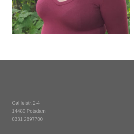
Galileistr. 2-4
14480 Potsdam
0331 2897700