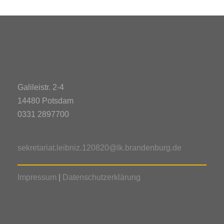
Galileistr. 2-4
14480 Potsdam
0331 2897700
sekretariat.leibniz.120820@lk.brandenburg.de
Impressum
|
Datenschutzerklärung