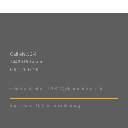
Galileistr. 2-4
14480 Potsdam
0331 2897700
sekretariat.leibniz.120820@lk.brandenburg.de
Impressum
|
Datenschutzerklärung