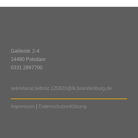
Galileistr. 2-4
14480 Potsdam
0331 2897700
sekretariat.leibniz.120820@lk.brandenburg.de
Impressum
|
Datenschutzerklärung