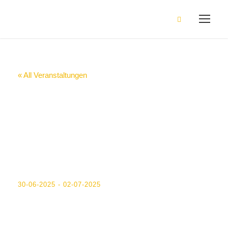
« All Veranstaltungen
Klassenkonferenze
n 5-9 +
Jahrgangskonferen
z 11
30-06-2025
-
02-07-2025