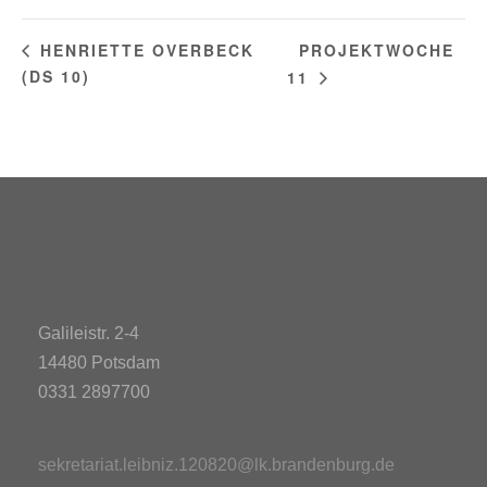
PROJEKTWOCHE
HENRIETTE OVERBECK
(DS 10)
11
Galileistr. 2-4
14480 Potsdam
0331 2897700
sekretariat.leibniz.120820@lk.brandenburg.de