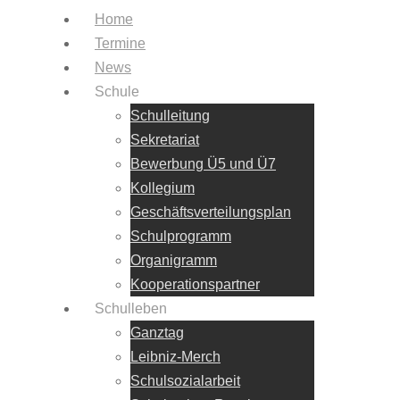
Home
Termine
News
Schule
Schulleitung
Sekretariat
Bewerbung Ü5 und Ü7
Kollegium
Geschäftsverteilungsplan
Schulprogramm
Organigramm
Kooperationspartner
Schulleben
Ganztag
Leibniz-Merch
Schulsozialarbeit