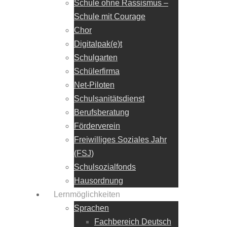
Schule ohne Rassismus –
Schule mit Courage
Chor
Digitalpak(e)t
Schulgarten
Schülerfirma
Net-Piloten
Schulsanitätsdienst
Berufsberatung
Förderverein
Freiwilliges Soziales Jahr
(FSJ)
Schulsozialfonds
Hausordnung
Lernmöglichkeiten
Sprachen
Fachbereich Deutsch