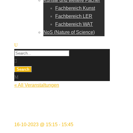
Künste und weitere Fächer
Fachbereich Kunst
Fachbereich LER
Fachbereich WAT
NoS (Nature of Science)
« All Veranstaltungen
Klassenkonferenz
7d R22.10 USCH
16-10-2023 @ 15:15
-
15:45