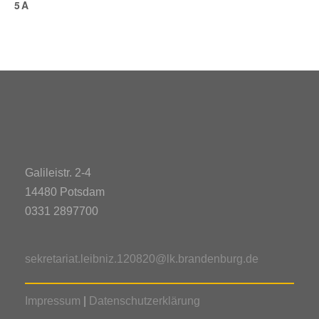
5A
Galileistr. 2-4
14480 Potsdam
0331 2897700
sekretariat.leibniz.120820@lk.brandenburg.de
Impressum
|
Datenschutzerklärung