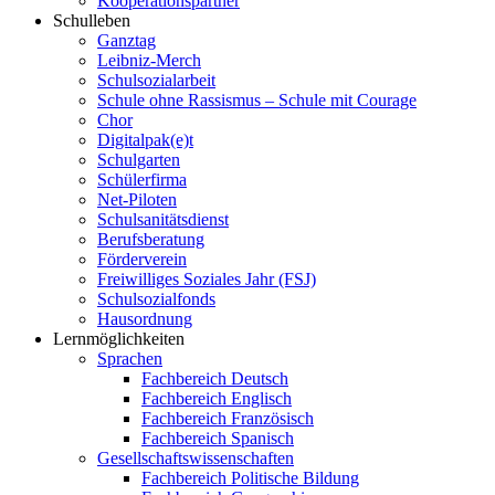
Kooperationspartner
Schulleben
Ganztag
Leibniz-Merch
Schulsozialarbeit
Schule ohne Rassismus – Schule mit Courage
Chor
Digitalpak(e)t
Schulgarten
Schülerfirma
Net-Piloten
Schulsanitätsdienst
Berufsberatung
Förderverein
Freiwilliges Soziales Jahr (FSJ)
Schulsozialfonds
Hausordnung
Lernmöglichkeiten
Sprachen
Fachbereich Deutsch
Fachbereich Englisch
Fachbereich Französisch
Fachbereich Spanisch
Gesellschaftswissenschaften
Fachbereich Politische Bildung