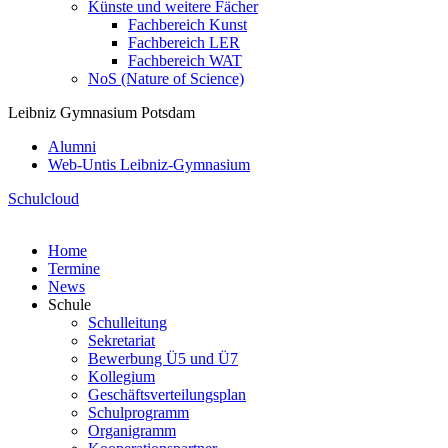
Künste und weitere Fächer
Fachbereich Kunst
Fachbereich LER
Fachbereich WAT
NoS (Nature of Science)
Leibniz Gymnasium Potsdam
Alumni
Web-Untis Leibniz-Gymnasium
Schulcloud
Home
Termine
News
Schule
Schulleitung
Sekretariat
Bewerbung Ü5 und Ü7
Kollegium
Geschäftsverteilungsplan
Schulprogramm
Organigramm