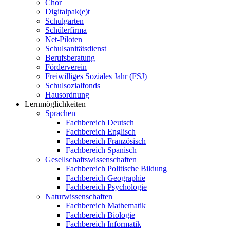
Chor
Digitalpak(e)t
Schulgarten
Schülerfirma
Net-Piloten
Schulsanitätsdienst
Berufsberatung
Förderverein
Freiwilliges Soziales Jahr (FSJ)
Schulsozialfonds
Hausordnung
Lernmöglichkeiten
Sprachen
Fachbereich Deutsch
Fachbereich Englisch
Fachbereich Französisch
Fachbereich Spanisch
Gesellschaftswissenschaften
Fachbereich Politische Bildung
Fachbereich Geographie
Fachbereich Psychologie
Naturwissenschaften
Fachbereich Mathematik
Fachbereich Biologie
Fachbereich Informatik