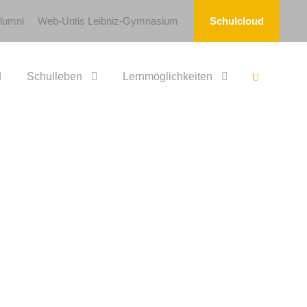
lumni
Web-Untis Leibniz-Gymnasium
Schulcloud
Schulleben
Lernmöglichkeiten