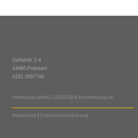
Galileistr. 2-4
14480 Potsdam
0331 2897700
sekretariat.leibniz.120820@lk.brandenburg.de
Impressum
|
Datenschutzerklärung