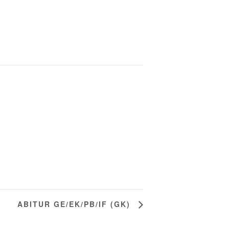
ABITUR GE/EK/PB/IF (GK)