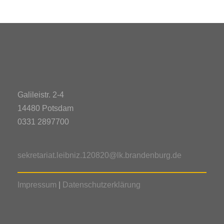
Galileistr. 2-4
14480 Potsdam
0331 2897700
sekretariat.leibniz.120820@lk.brandenburg.de
Impressum
|
Datenschutzerklärung