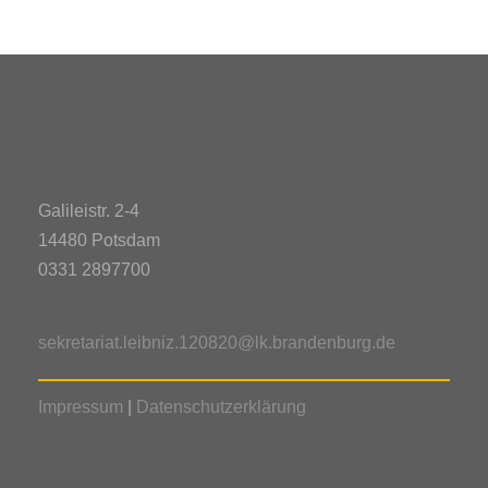
Galileistr. 2-4
14480 Potsdam
0331 2897700
sekretariat.leibniz.120820@lk.brandenburg.de
Impressum
|
Datenschutzerklärung