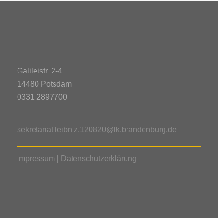
Galileistr. 2-4
14480 Potsdam
0331 2897700
sekretariat.leibniz.120820@lk.brandenburg.de
Impressum
|
Datenschutzerklärung