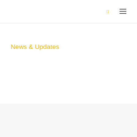
News & Updates
Blog 3 Columns
With Frame