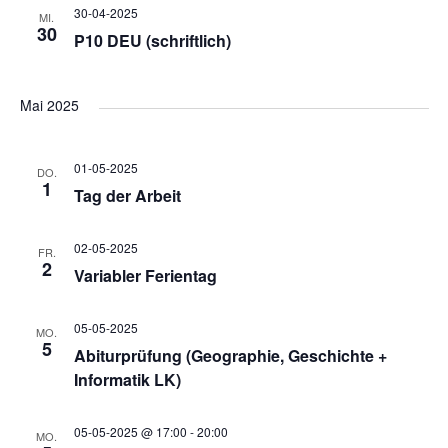
i
30-04-2025
MI.
30
P10 DEU (schriftlich)
c
Mai 2025
h
t
01-05-2025
DO.
1
Tag der Arbeit
e
02-05-2025
FR.
2
Variabler Ferientag
n
05-05-2025
MO.
,
5
Abiturprüfung (Geographie, Geschichte +
Informatik LK)
N
05-05-2025 @ 17:00
-
20:00
MO.