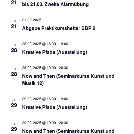
r
21
bis 21.03. Zweite Alarmübung
w
a
n
a
ä
21-03-2025
FR.
s
h
21
n
Abgabe Praktikumshefter SBP 9
n
l
t
e
s
28-03-2025 @ 16:30
-
19:00
FR.
a
n
28
s
Kreative Pfade (Ausstellung)
.
t
l
28-03-2025 @ 19:00
-
20:30
t
FR.
28
t
Now and Then (Seminarkurse Kunst und
a
Musik 12)
u
a
l
29-03-2025 @ 16:30
-
19:00
n
SA.
29
l
Kreative Pfade (Ausstellung)
t
g
29-03-2025 @ 19:00
-
20:30
t
SA.
A
29
u
Now and Then (Seminarkurse Kunst und