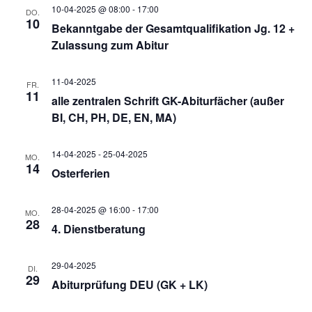
h
a
10-04-2025 @ 08:00
-
17:00
DO.
10
v
Bekanntgabe der Gesamtqualifikation Jg. 12 +
e
Zulassung zum Abitur
i
u
11-04-2025
FR.
g
11
alle zentralen Schrift GK-Abiturfächer (außer
n
a
BI, CH, PH, DE, EN, MA)
t
d
14-04-2025
-
25-04-2025
MO.
14
Osterferien
i
A
o
28-04-2025 @ 16:00
-
17:00
MO.
28
4. Dienstberatung
n
n
29-04-2025
DI.
s
29
Abiturprüfung DEU (GK + LK)