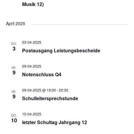
Musik 12)
n
u
n
s
April 2025
n
g
i
c
03-04-2025
DO.
e
g
3
Postausgang Leistungsbescheide
h
n
e
09-04-2025
MI.
t
9
Notenschluss Q4
S
e
n
09-04-2025 @ 19:00
-
20:30
MI.
n
9
u
Schulleitersprechstunde
-
c
10-04-2025
DO.
10
N
letzter Schultag Jahrgang 12