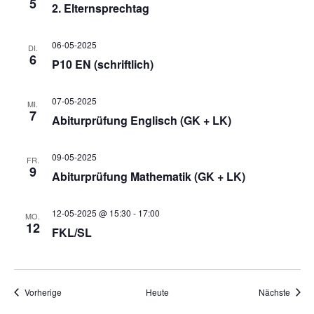
5
a
2. Elternsprechtag
v
06-05-2025
DI.
6
P10 EN (schriftlich)
i
07-05-2025
MI.
7
Abiturprüfung Englisch (GK + LK)
g
09-05-2025
FR.
a
9
Abiturprüfung Mathematik (GK + LK)
t
12-05-2025 @ 15:30
-
17:00
MO.
12
FKL/SL
i
o
Veranstaltungen
Veran
Vorherige
Heute
Nächste